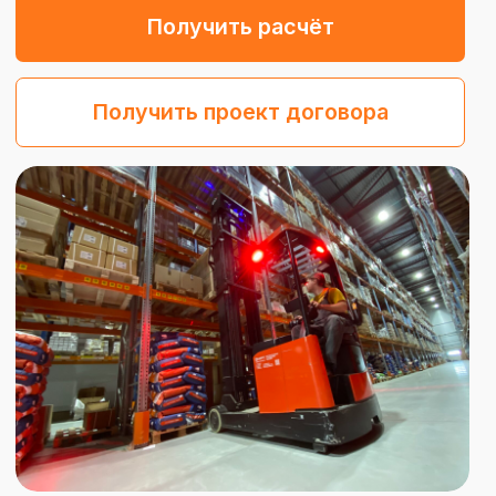
ГАРАНТИИ СЕРВИСА
Отвечаем за сроки
рублём
Работаем по соглашению об уровне
сервиса, закреплённому в
договоре. Нормативы по приёмке,
отгрузке и комплектации, не
уложились — заплатим штраф
01
Нормативы приемки
Фиксируем сроки
обработки поступающего