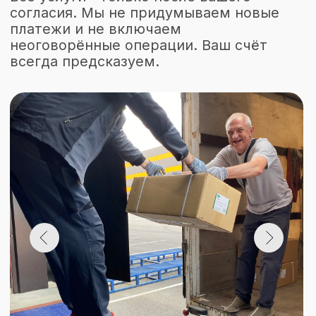
Мат. ответственность по договору
Регулярные инвентаризации
Контроль остатков и движения
товара
Компенсация подтверждённых потерь
Если возникает ошибка—мы решаем
вопрос, а не ищем виноватых.
01
Инвентаризация
02
Сверка остатков
03
Проверка
комлектации
04
Компенсация при ошибке