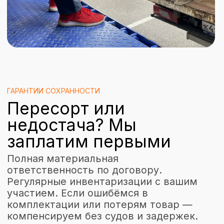
ПЕРСОНАЛЬНЫЙ МЕНЕДЖЕР
Не робот и не бот, а
живой персональный
менеджер
Закреплённый сотрудник отвечает
за ваш товар от приёмки до
отгрузки. Согласование операций,
сверка остатков, срочные задачи—
только вы и ваш менеджер. Без
переадресаций.