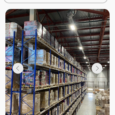
маршрут
Режим работы
5/2 с 9:00 до 18:00
E-mail
SKLAD@SKOH.RU
Открыть в Я Картах
Пользовательское соглашение
Политика конфиденциальности