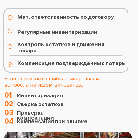
Закреплённый
сотрудник знает
Один менеджер
ваш бизнес и ваш
товар
Решаем вопросы без
Быстрое
очередей и долгих
согласование
ожиданий
От приёмки до
Контроль на
отгрузки-один
всех этапах
ответственный
Прямой контакт:
телефон,
Всегда на
мессенджер, почта-
связи
как вам удобно
Без переадресаций
Без роботов и ботов
Без потери информации