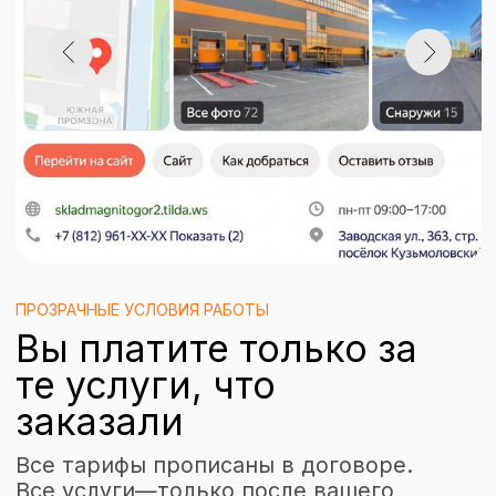
ГАРАНТИИ СОХРАННОСТИ
Пересорт или
недостача? Мы
заплатим первыми
Полная материальная
ответственность по договору.
Регулярные инвентаризации с вашим
участием. Если ошибёмся в
комплектации или потерям товар —
компенсируем без судов и задержек.