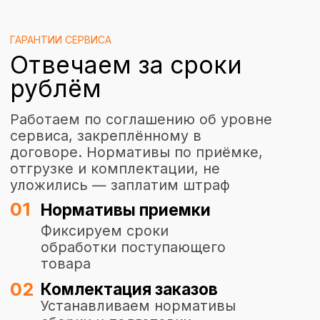
товара
02
Комлектация заказов
Устанавливаем нормативы
сборки и подготовки
отгрузок
Сверка движения и
03
остатков
Регулярно контролируем
фактические остатки на складе
04
Ответственность за
нарушения
Штрафные санкции
фиксируются в договоре